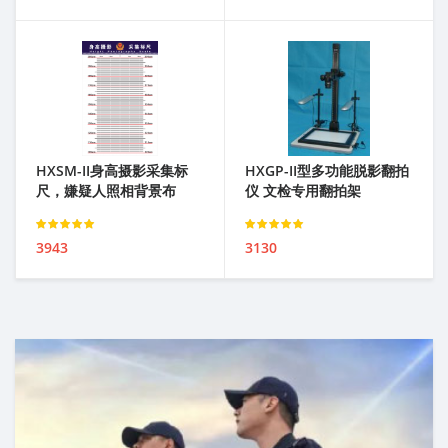
HXSM-II身高摄影采集标
HXGP-II型多功能脱影翻拍
尺，嫌疑人照相背景布
仪 文检专用翻拍架
Rated
Rated
3943
3130
3.00
out of 5
3.00
out of 5