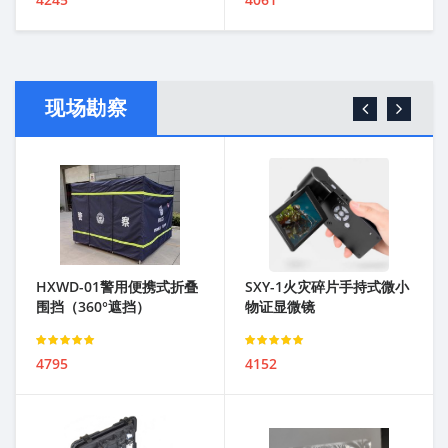
3.00
out of 5
3.00
out of 5
现场勘察
HXWD-01警用便携式折叠
SXY-1火灾碎片手持式微小
围挡（360°遮挡）
物证显微镜
Rated
Rated
4795
4152
3.00
out of 5
3.00
out of 5