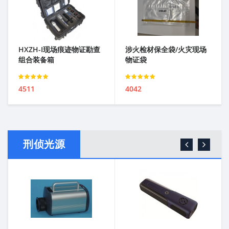
HXZH-I现场痕迹物证勘查
涉火检材保全袋/火灾现场
组合装备箱
物证袋
Rated
Rated
4511
4042
3.00
out of 5
3.00
out of 5
刑侦光源