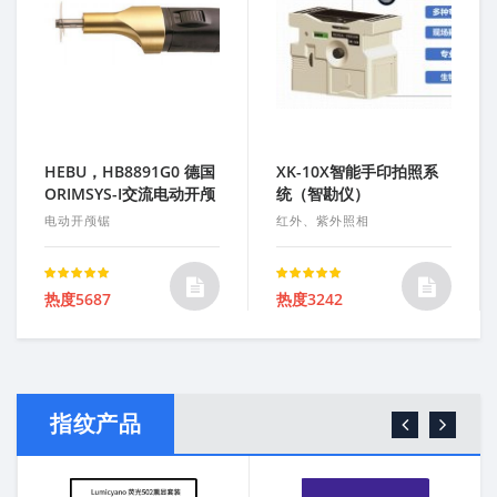
HEBU，HB8891G0 德国
XK-10X智能手印拍照系
ORIMSYS-I交流电动开颅
统（智勘仪）
锯
电动开颅锯
红外、紫外照相
Rated
Rated
热度5687
热度3242
5.00
out of 5
5.00
out of 5
指纹产品