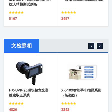
抗人精检测试剂条
Rated
Rated
5167
3497
3.00
out of 5
3.00
out of 5
文检照相
HX-UVR-20现场超宽光谱
XK-10X智能手印拍照系统
搜索取证系统
（智勘仪）
Rated
Rated
4826
3242
3.00
out of 5
3.00
out of 5