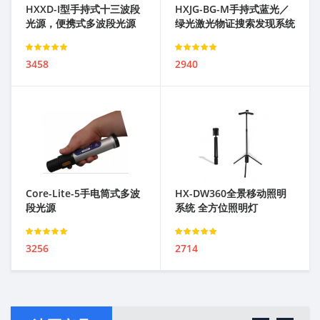
HXXD-I型手持式十三波段
HXJG-BG-M手持式蓝光／
光源，便携式多波段光源
绿光激光物证搜索发现系统
Rated
Rated
3458
2940
3.00
out of 5
3.00
out of 5
Core-Lite-5手电筒式多波
HX-DW360全景移动照明
段光源
系统 全方位照明灯
Rated
Rated
3256
2714
3.00
out of 5
3.00
out of 5