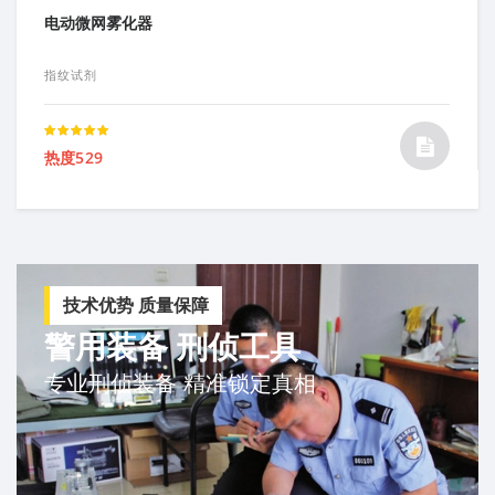
电动微网雾化器
指纹试剂
Rated
热度529
5.00
out of
5
技术优势 质量保障
警用装备 刑侦工具
专业刑侦装备 精准锁定真相