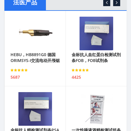
法医产品
HEBU，HB8891G0 德国
金标抗人血红蛋白检测试剂
ORIMSYS-I交流电动开颅锯
条FOB，FOB试剂条
Rated
Rated
5687
4425
3.00
out of 5
3.00
out of 5
金标抗人精检测试剂条PSA
一次性唾液酒精检测试纸条