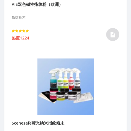
AIE双色磁性指纹粉（欧洲）
指纹粉末
Rated
热度1224
5.00
out of 5
Scenesafe荧光纳米指纹粉末