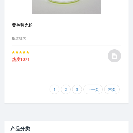
黄色荧光粉
指纹粉末
Rated
热度1071
5.00
out of 5
1
2
3
下一页
末页
产品分类