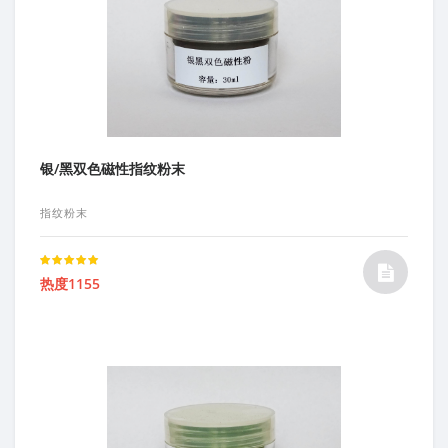
银/黑双色磁性指纹粉末
指纹粉末
Rated
热度1155
5.00
out of 5