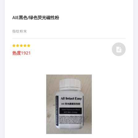
AIE黑色/绿色荧光磁性粉
指纹粉末
Rated
热度1921
5.00
out of 5