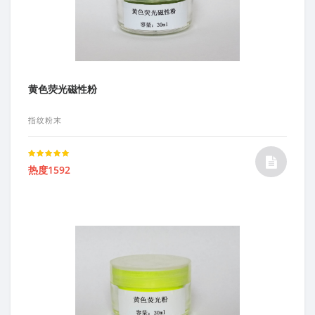
黄色荧光磁性粉
指纹粉末
Rated
热度1592
5.00
out of 5