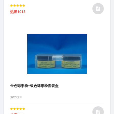
Rated
热度1015
5.00
out of 5
金色球形粉+银色球形粉套装盒
指纹粉末
Rated