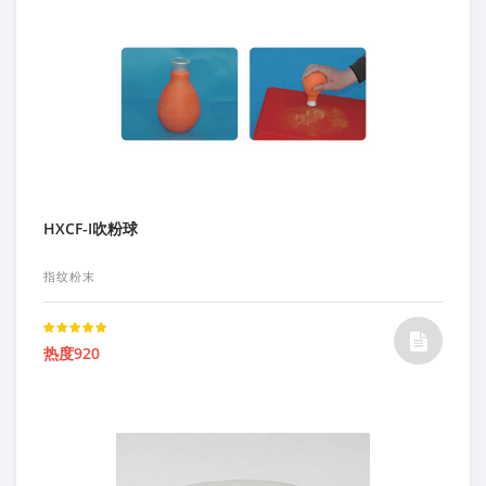
HXCF-I吹粉球
指纹粉末
Rated
热度920
5.00
out of 5