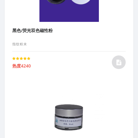
黑色/荧光双色磁性粉
指纹粉末
Rated
热度4240
5.00
out of 5