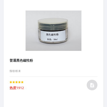
普通黑色磁性粉
指纹粉末
Rated
热度1912
5.00
out of 5