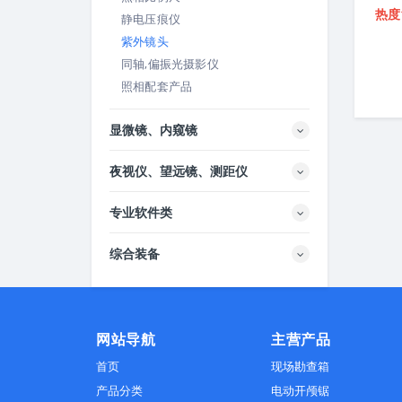
Rated
热度1
静电压痕仪
5.00
ou
紫外镜头
同轴,偏振光摄影仪
照相配套产品
显微镜、内窥镜
夜视仪、望远镜、测距仪
专业软件类
综合装备
网站导航
主营产品
首页
现场勘查箱
产品分类
电动开颅锯