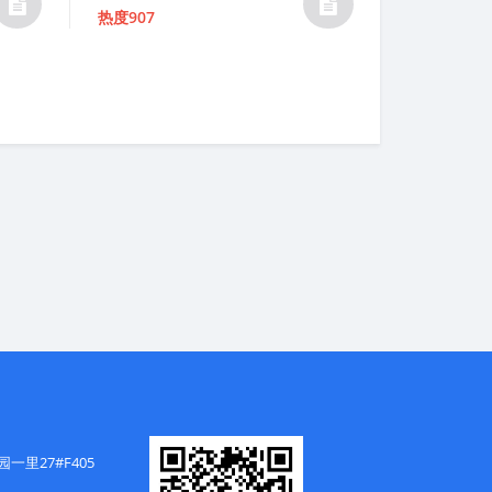
Rated
热度907
5.00
out of 5
里27#F405