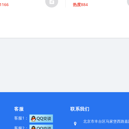
Rated
166
热度884
t of 5
5.00
out of 5
客服
联系我们
客服1：
北京市丰台区马家堡西路嘉园一
客服2：