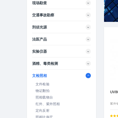
现场勘查
交通事故勘察
刑侦光源
法医产品
实验仪器
酒精、毒类检测
文检照相
文件检验
物证翻拍
UV
照相载物台
红外、紫外照相
紫外
定向反射
照相比例尺