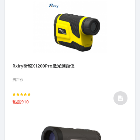
Rxiry昕锐X1200Pro激光测距仪
测距仪
Rated
热度910
5.00
out of 5