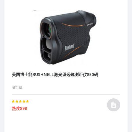
美国博士能BUSHNELL激光望远镜测距仪850码
测距仪
Rated
热度898
5.00
out of 5