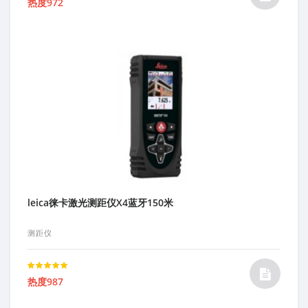
热度972
5.00
out of 5
leica徕卡激光测距仪X4蓝牙150米
测距仪
Rated
热度987
5.00
out of 5