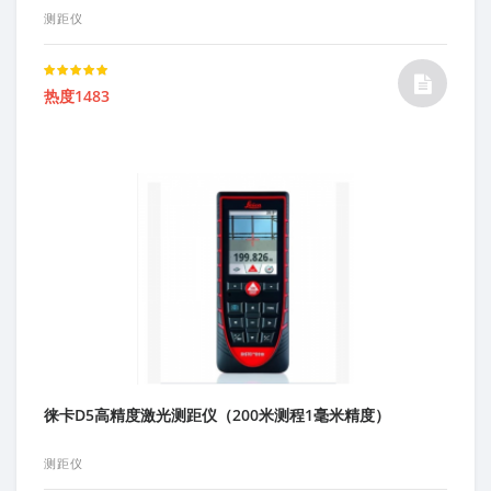
测距仪
Rated
热度1483
5.00
out of 5
徕卡D5高精度激光测距仪（200米测程1毫米精度）
测距仪