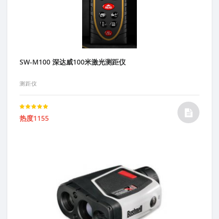
SW-M100 深达威100米激光测距仪
测距仪
Rated
热度1155
5.00
out of 5