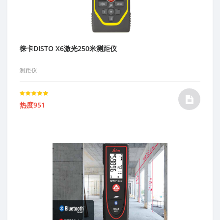
徕卡DISTO X6激光250米测距仪
测距仪
Rated
热度951
5.00
out of 5