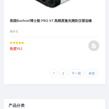
美国Bushnel博士能 PRO X7 高精度激光测距仪望远镜
测距仪
Rated
热度952
5.00
out of 5
1
2
下一页
末页
产品分类