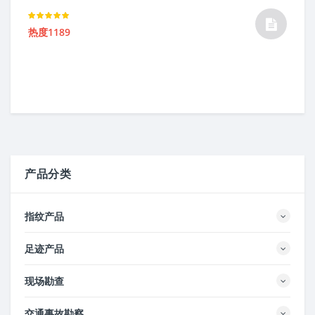
Rated
热度1189
5.00
out of 5
产品分类
指纹产品
足迹产品
现场勘查
交通事故勘察