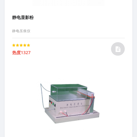
静电显影粉
静电压痕仪
Rated
热度1327
5.00
out of 5